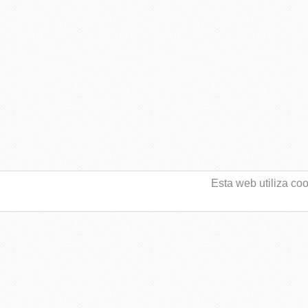
Esta web utiliza co