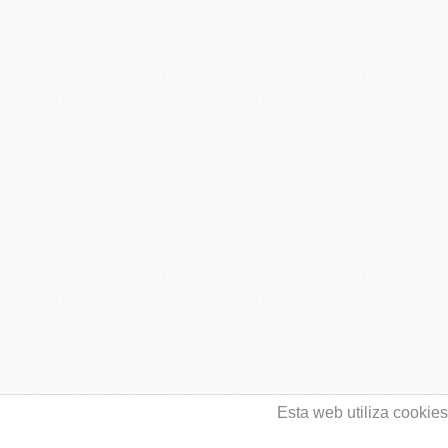
Esta web utiliza cookie