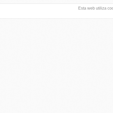
Esta web utiliza co