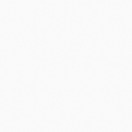
PUBLICADO EN
FOR HER & FOR HIM
,
HOMB
COOLECCIÓN
,
PICS OF THE WEEK
,
STREET
14
COMENTARIO
LA MODA EN LAS CALL
MAY
CON O SIN PAJARITA”
Jesús Reyes| Madrid Es realmente p
de las revistas de moda de mayor p
Leer más »