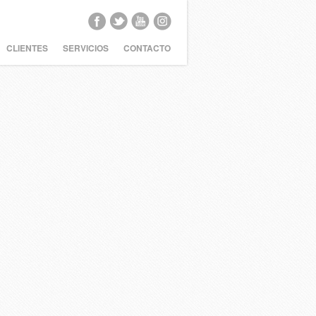
CLIENTES
SERVICIOS
CONTACTO