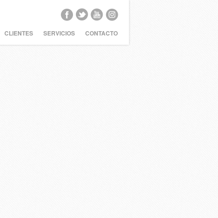
CLIENTES
SERVICIOS
CONTACTO