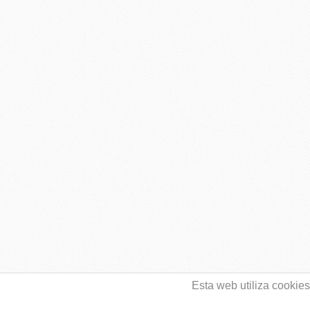
Esta web utiliza cookie