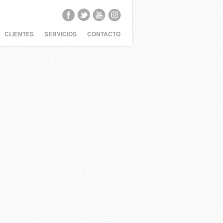
CLIENTES
SERVICIOS
CONTACTO