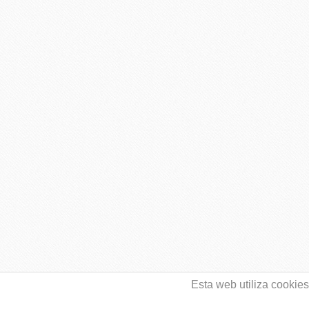
Esta web utiliza cookie