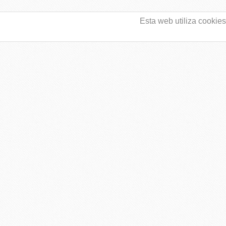
Esta web utiliza cookie