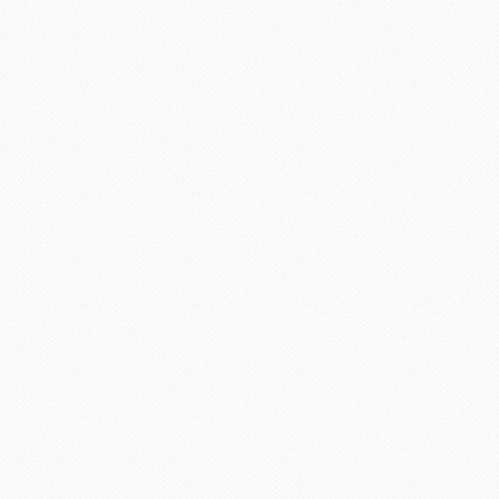
Stacy Keibler de Naeeme
TAGS:
ALFOMBRA ROJA
/
GALA OSCAR
2013
/
HOLLYWOOD
/
OSCAR
/
PREMIOS OSCA
CARPET
/
VESTIDOS JOYA
ENTRADAS RELACIONADOS
Derroche de estilo nacional y
TOP 10 #EscotazosOSCAR2016
glamour patrio en la alfombra
roja del Festival de Cine de
Málaga