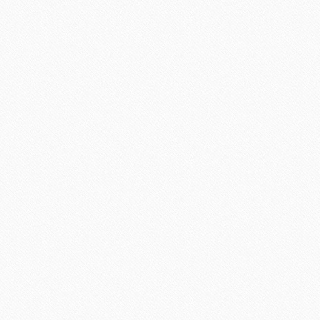
25 FEBRERO, 2013
/
PUBLICADO EN
MODA
,
TU PERSONAL SHOPPER
/
POR
/
DEJA