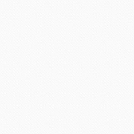
DEJA UN COMENTARIO
Tu dirección de correo electrónico no s
campos necesarios están marcados
*
Nombre
*
Correo electrónico
*
Web
Comentario